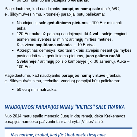
80 Eur nuomuojant patalpas
3 valandas.
Pageidautume, kad naudojantis
parapijos namų sale
(salė, WC,
el. šildymu/vėsinimu, krosnele) parapijai būtų paliekama:
Naudojantis sale
geduliniams pietums
– 100 Eur minimali
auka.
120 Eur auka už patalpų naudojimąsi
iki 4 val
., salėje rengiant
asmenines šventes ar minint artimųjų mirties metines.
Kiekviena
papildoma valanda
– 10 Eur/val;
Atkreiptinas dėmesys, kad tam tikrais atvejais nesant galimybės
pasinaudoti sale geduliniams pietums,
juos galima ruošti
Svetainėje
/ artimųjų poilsio kambaryje (iki 30 asmenų). Auka –
100 Eur.
Pageidautume, kad naudojantis
parapijos namų virtuve
(įrankiai,
el. šildymu/vėsinimu, technika, vanduo) parapijai būtų paliekama:
50 eurų minimali auka.
NAUDOJIMOSI PARAPIJOS NAMŲ "VILTIES" SALE TVARKA
Nuo 2014 metų spalio mėnesio Jūsų ir kitų rėmėjų dėka Krekenavos
parapijos namuose pašventinta ir atidaryta „Vilties“ salė.
Mes norime, broliai, kad jūs žinotumėte tiesą apie