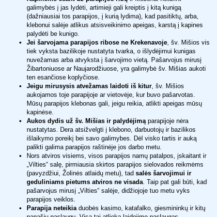
galimybės į jas lydėti, artimieji gali kreiptis į kitą kunigą
(dažniausiai tos parapijos, į kurią lydima), kad pasitiktų, arba,
klebonui salėje atlikus atsisveikinimo apeigas, karstą į kapines
palydėti be kunigo.
Jei šarvojama parapijos ribose ne Krekenavoje
, šv. Mišios vis
tiek vyksta bazilikoje nustatyta tvarka, o išlydėjimui kunigas
nuvežamas arba atvyksta į šarvojimo vietą. Pašarvojus mirusį
Žibartoniuose ar Naujarodžiuose, yra galimybė šv. Mišias aukoti
ten esančiose koplyčiose.
Jeigu mirusysis atvežamas laidoti iš kitur
, šv. Mišios
aukojamos toje parapijoje ar vietovėje, kur buvo pašarvotas.
Mūsų parapijos klebonas gali, jeigu reikia, atlikti apeigas mūsų
kapinėse.
Aukos dydis
už šv. Mišias ir palydėjimą
parapijoje nėra
nustatytas. Dera atsižvelgti į klebono, darbuotojų ir bazilikos
išlaikymo poreikį bei savo galimybes. Dėl visko tartis ir auką
palikti galima parapijos raštinėje jos darbo metu.
Nors atviros visiems, visos parapijos namų patalpos, įskaitant ir
„Vilties“ salę, pirmiausia skirtos parapijos sielovados reikmėms
(pavyzdžiui, Žolinės atlaidų metu), tad
salės šarvojimui ir
geduliniams pietums atviros ne visada
. Taip pat gali būti, kad
pašarvojus mirusį „Vilties“ salėje, didžiojoje tuo metu vyks
parapijos veiklos.
Parapija neteikia
duobės kasimo, katafalko, giesmininkų ir kitų
panašių paslaugų. Visa tai atlieka laidojimo paslaugas