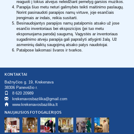
reaguoti į tokius atvejus neleidžiant pernelyg garsios muzikos.
Parapija šiuo metu neturi galimybės teikti maitinimo paslaugų.
Norint pasinaudoti parapijos namų virtuve, joje esančiais
įrengimais ar indais, reikia susitarti.
Besinaudojantys parapijos namų patalpomis atsako už jose
esančio inventoriaus bei ekspozicijos (jei tuo metu
eksponuojama paroda) saugumą. Vagystės ar inventoriaus
sugadinimo atveju parapija gali paprašyti atlyginti žalą. Už
asmeninių daiktų saugojimą atsako patys naudotojai.
Patalpose laikomasi švaros ir tvarkos.
KONTAKTAI
Bažnyčios g. 19, Krekenava
38306 Panevėžio r.
8 620 20989
krekenavosbazilika@gmail.com
www.krekenavosbazilika.lt
NAUJAUSIOS FOTOGALERIJOS