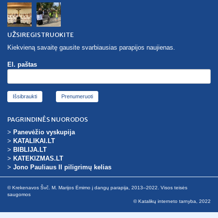
UŽSIREGISTRUOKITE
Kiekvieną savaitę gausite svarbiausias parapijos naujienas.
El. paštas
Išsibraukti
PAGRINDINĖS NUORODOS
>
Panevėžio vyskupija
>
KATALIKAI.LT
>
BIBLIJA.LT
>
KATEKIZMAS.LT
>
Jono Pauliaus II piligrimų kelias
© Krekenavos Švč. M. Marijos Ėmimo į dangų parapija, 2013–2022. Visos teisės
saugomos
© Katalikų interneto tarnyba, 2022