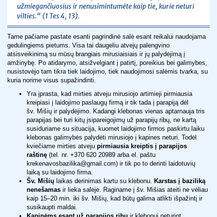
užmiegančiuosius ir nenusimintumėte kaip tie, kurie neturi
vilties.“ (1 Tes 4, 13).
Tame pačiame pastate esanti pagrindinė salė esant reikalui naudojama
gedulingiems pietums. Visa tai daugeliu atvejų palengvino
atsisveikinimą su mūsų brangiais mirusiaisiais ir jų palydėjimą į
amžinybę. Po atidarymo, atsižvelgiant į patirtį, poreikius bei galimybes,
nusistovėjo tam tikra tiek laidojimo, tiek naudojimosi salėmis tvarka, su
kuria norime visus supažindinti.
Yra įprasta, kad mirties atveju mirusiojo artimieji pirmiausia
kreipiasi į laidojimo paslaugų firmą ir tik tada į parapiją dėl
šv. Mišių ir palydėjimo. Kadangi klebonas vienas aptarnauja tris
parapijas bei turi kitų įsipareigojimų už parapijų ribų, ne kartą
susiduriame su situacija, kuomet laidojimo firmos paskirtu laiku
klebonas galimybės palydėti mirusiojo į kapines neturi. Todėl
kviečiame mirties atveju
pirmiausia kreiptis į parapijos
raštinę
(tel. nr. +370 620 20989 arba el. paštu
krekenavosbazilika@gmail.com) ir tik po to derinti laidotuvių
laiką su laidojimo firma.
Šv. Mišių
laikas derinimas kartu su klebonu.
Karstas į baziliką
nenešamas
ir lieka salėje. Raginame į šv. Mišias ateiti ne vėliau
kaip 15–20 min. iki šv. Mišių, kad būtų galima atlikti išpažintį ir
susikaupti maldai.
Kapinėms esant už parapijos ribų
ir klebonui neturint