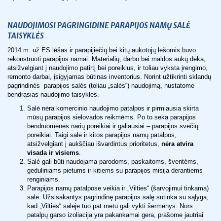
NAUDOJIMOSI PAGRINGIDINE PARAPIJOS NAMŲ SALĖ
TAISYKLĖS
2014 m. už ES lėšas ir parapijiečių bei kitų aukotojų lėšomis buvo
rekonstruoti parapijos namai. Materialių, darbo bei maldos aukų dėka,
atsižvelgiant į naudojimo patirtį bei poreikius, ir toliau vyksta įrengimo,
remonto darbai, įsigyjamas būtinas inventorius. Norint užtikrinti sklandų
pagrindinės parapijos salės (toliau „salės“) naudojimą, nustatome
bendrąsias naudojimo taisykles.
Salė nėra komercinio naudojimo patalpos ir pirmiausia skirta
mūsų parapijos sielovados reikmėms. Po to seka parapijos
bendruomenės narių poreikiai ir galiausiai – parapijos svečių
poreikiai. Taigi salė ir kitos parapijos namų patalpos,
atsižvelgiant į aukščiau išvardintus prioritetus,
nėra atvira
visada ir visiems
.
Salė gali būti naudojama parodoms, paskaitoms, šventėms,
geduliniams pietums ir kitiems su parapijos misija derantiems
renginiams.
Parapijos namų patalpose veikia ir „Vilties“ (šarvojimui tinkama)
salė. Užsisakantys pagrindinę parapijos salę sutinka su sąlyga,
kad „Vilties“ salėje tuo pat metu gali vykti šermenys. Nors
patalpų garso izoliacija yra pakankamai gera, prašome jautriai