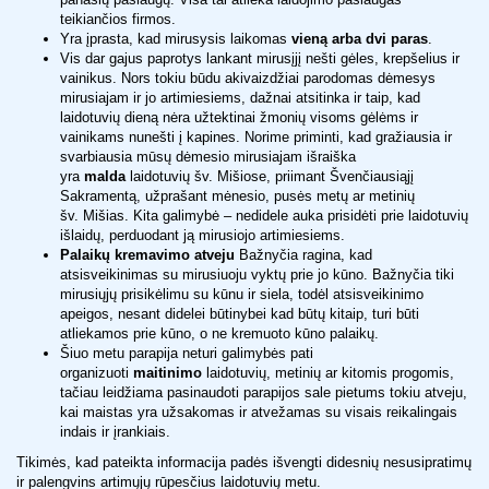
teikiančios firmos.
Yra įprasta, kad mirusysis laikomas
vieną arba dvi paras
.
Vis dar gajus paprotys lankant mirusįjį nešti gėles, krepšelius ir
vainikus. Nors tokiu būdu akivaizdžiai parodomas dėmesys
mirusiajam ir jo artimiesiems, dažnai atsitinka ir taip, kad
laidotuvių dieną nėra užtektinai žmonių visoms gėlėms ir
vainikams nunešti į kapines. Norime priminti, kad gražiausia ir
svarbiausia mūsų dėmesio mirusiajam išraiška
yra
malda
laidotuvių šv. Mišiose, priimant Švenčiausiąjį
Sakramentą, užprašant mėnesio, pusės metų ar metinių
šv. Mišias. Kita galimybė – nedidele auka prisidėti prie laidotuvių
išlaidų, perduodant ją mirusiojo artimiesiems.
Palaikų kremavimo atveju
Bažnyčia ragina, kad
atsisveikinimas su mirusiuoju vyktų prie jo kūno. Bažnyčia tiki
mirusiųjų prisikėlimu su kūnu ir siela, todėl atsisveikinimo
apeigos, nesant didelei būtinybei kad būtų kitaip, turi būti
atliekamos prie kūno, o ne kremuoto kūno palaikų.
Šiuo metu parapija neturi galimybės pati
organizuoti
maitinimo
laidotuvių, metinių ar kitomis progomis,
tačiau leidžiama pasinaudoti parapijos sale pietums tokiu atveju,
kai maistas yra užsakomas ir atvežamas su visais reikalingais
indais ir įrankiais.
Tikimės, kad pateikta informacija padės išvengti didesnių nesusipratimų
ir palengvins artimųjų rūpesčius laidotuvių metu.