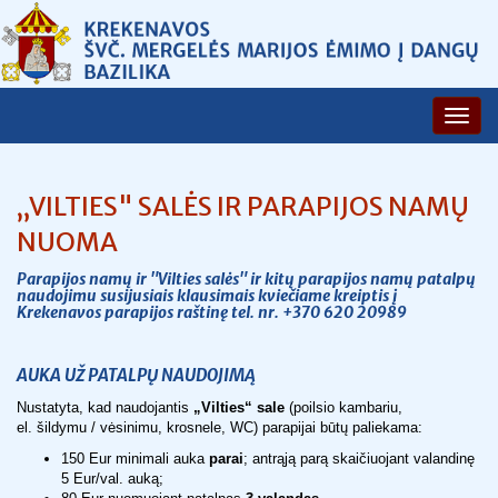
„VILTIES" SALĖS IR PARAPIJOS NAMŲ
NUOMA
Parapijos namų ir "Vilties salės" ir kitų parapijos namų patalpų
naudojimu susijusiais klausimais kviečiame kreiptis į
Krekenavos parapijos raštinę tel. nr. +370
620 20989
AUKA UŽ PATALPŲ NAUDOJIMĄ
Nustatyta, kad naudojantis
„Vilties“ sale
(poilsio kambariu,
el. šildymu / vėsinimu, krosnele, WC) parapijai būtų paliekama:
150 Eur minimali auka
parai
; antrąją parą skaičiuojant valandinę
5 Eur/val. auką;