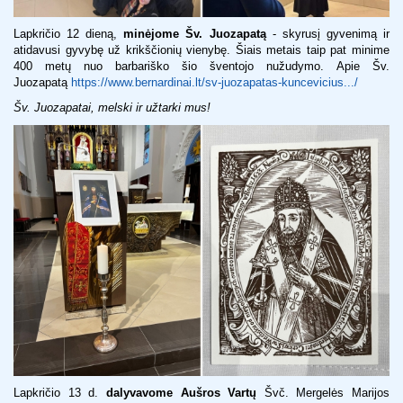
Lapkričio 12 dieną,
minėjome Šv. Juozapatą
- skyrusį gyvenimą ir
atidavusi gyvybę už krikščionių vienybę. Šiais metais taip pat minime
400 metų nuo barbariško šio šventojo nužudymo. Apie Šv.
Juozapatą
https://www.bernardinai.lt/sv-juozapatas-kuncevicius.../
Šv. Juozapatai, melski ir užtarki mus!
Lapkričio 13 d.
dalyvavome Aušros Vartų
Švč. Mergelės Marijos