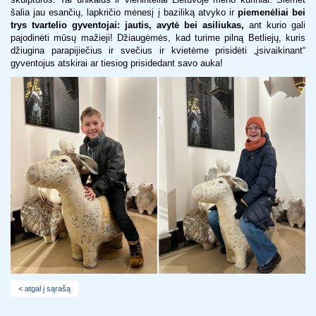
šalia jau esančių, lapkričio mėnesį į baziliką atvyko ir
piemenėliai bei
trys tvartelio gyventojai: jautis, avytė bei asiliukas,
ant kurio gali
pajodinėti mūsų mažieji! Džiaugėmės, kad turime pilną Betliejų, kuris
džiugina parapijiečius ir svečius ir kvietėme prisidėti „įsivaikinant“
gyventojus atskirai ar tiesiog prisidedant savo auka!
< atgal į sąrašą