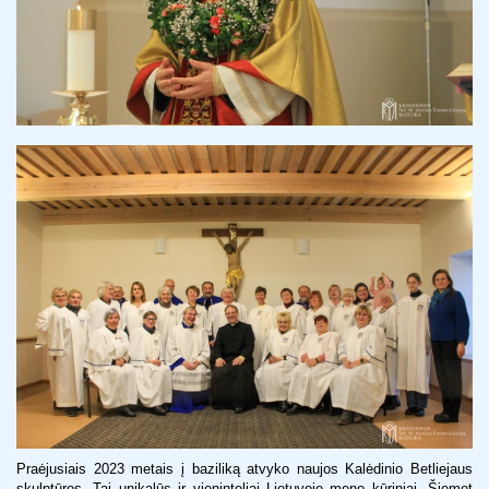
Praėjusiais 2023 metais į baziliką atvyko naujos Kalėdinio Betliejaus
skulptūros. Tai unikalūs ir vieninteliai Lietuvoje meno kūriniai. Šiemet