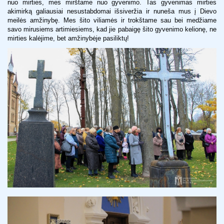
nuo mirties, mes mirštame nuo gyvenimo. Tas gyvenimas mirties
akimirką galiausiai nesustabdomai išsiveržia ir nuneša mus į Dievo
meilės amžinybę. Mes šito viliamės ir trokštame sau bei medžiame
savo mirusiems artimiesiems, kad jie pabaigę šito gyvenimo kelionę, ne
mirties kalėjime, bet amžinybėje pasiliktų!