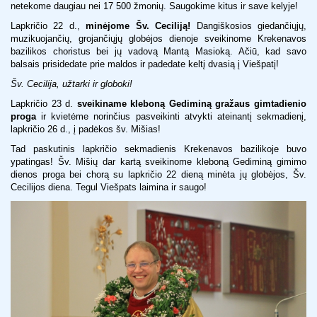
netekome daugiau nei 17 500 žmonių. Saugokime kitus ir save kelyje!
Lapkričio 22 d.,
minėjome Šv. Ceciliją!
Dangiškosios giedančiųjų,
muzikuojančių, grojančiųjų globėjos dienoje sveikinome Krekenavos
bazilikos choristus bei jų vadovą Mantą Masioką. Ačiū, kad savo
balsais prisidedate prie maldos ir padedate keltį dvasią į Viešpatį!
Šv. Cecilija, užtarki ir globoki!
Lapkričio 23 d.
sveikiname kleboną Gediminą gražaus gimtadienio
proga
ir kvietėme norinčius pasveikinti atvykti ateinantį sekmadienį,
lapkričio 26 d., į padėkos šv. Mišias!
Tad paskutinis lapkričio sekmadienis Krekenavos bazilikoje buvo
ypatingas! Šv. Mišių dar kartą sveikinome kleboną Gediminą gimimo
dienos proga bei chorą su lapkričio 22 dieną minėta jų globėjos, Šv.
Cecilijos diena. Tegul Viešpats laimina ir saugo!