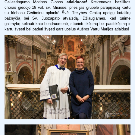
Gailestingumo Motinos Globos
atlaiduose!
Krekenavos bazilikos
choras giedojo 19 val. šv. Mišiose, prieš jas grupelė parapijiečių kartu
su klebonu Gediminu aplankė Švč. Trejybės Graikų apeigų katalikų
bažnyčią bei Šv. Juozapato atvaizdą. Džiaugiamės, kad turime
galimybę keliauti kaip bendruomenė, stiprinti tikėjimą bei pasitikėjimą ir
kartu švęsti bei padėti švęsti garsiuosius Aušros Vartų Marijos atlaidus!