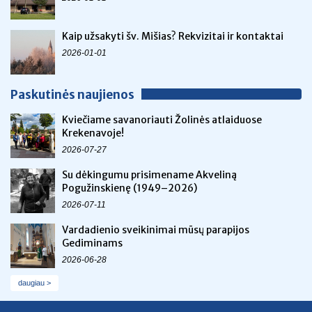
Kaip užsakyti šv. Mišias? Rekvizitai ir kontaktai
2026-01-01
Paskutinės naujienos
Kviečiame savanoriauti Žolinės atlaiduose
Krekenavoje!
2026-07-27
Su dėkingumu prisimename Akveliną
Pogužinskienę (1949–2026)
2026-07-11
Vardadienio sveikinimai mūsų parapijos
Gediminams
2026-06-28
daugiau >