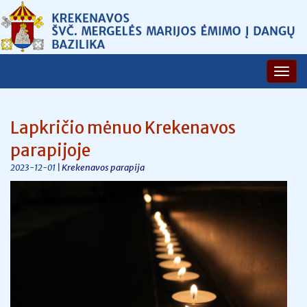
Lapkričio mėnuo Krekenavos
parapijoje
| Krekenavos parapija
2023-12-01