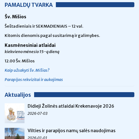
PAMALDŲ TVARKA
Šv. Mišios
Šeštadieniais ir SEKMADIENIAIS – 12 val.
Kitomis dienomis pagal susitarimą ir galimybes.
Kasmėnesiniai atlaidai
kiekvieno mėnesio 15-ą dieną
12.00 Šv. Mišios
Kaip užsakyti šv. Mišias?
Parapijos rekvizitai ir aukojimas
Aktualijos
Didieji Žolinės atlaidai Krekenavoje 2026
2026-07-03
Vilties ir parapijos namų salės naudojimas
2026-01-01