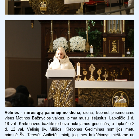
Vėlinės - mirusiųjų paminėjimo diena
, diena, kuomet prisimename
visus Motinos Bažnyčios vaikus, pirma mūsų išėjusius. Lapkričio 1 d.
18 val. Krekenavos bazilikoje buvo aukojamos gedulinės, o lapkričio 2
d. 12 val. Vėlinių šv. Mišios. Klebonas Gediminas homilijos metu
priminė Šv. Teresės Avilietės mintį, jog mes krikščionys mirštame ne