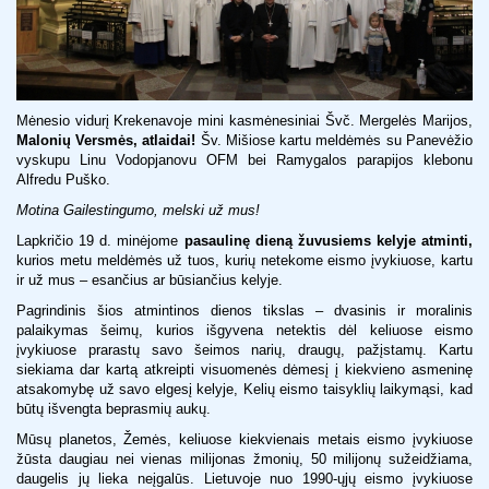
Mėnesio vidurį Krekenavoje mini kasmėnesiniai Švč. Mergelės Marijos,
Malonių Versmės, atlaidai!
Šv. Mišiose kartu meldėmės su Panevėžio
vyskupu Linu Vodopjanovu OFM bei Ramygalos parapijos klebonu
Alfredu Puško.
Motina Gailestingumo, melski už mus!
Lapkričio 19 d. minėjome
pasaulinę dieną žuvusiems kelyje atminti,
kurios metu meldėmės už tuos, kurių netekome eismo įvykiuose, kartu
ir už mus – esančius ar būsiančius kelyje.
Pagrindinis šios atmintinos dienos tikslas – dvasinis ir moralinis
palaikymas šeimų, kurios išgyvena netektis dėl keliuose eismo
įvykiuose prarastų savo šeimos narių, draugų, pažįstamų. Kartu
siekiama dar kartą atkreipti visuomenės dėmesį į kiekvieno asmeninę
atsakomybę už savo elgesį kelyje, Kelių eismo taisyklių laikymąsi, kad
būtų išvengta beprasmių aukų.
Mūsų planetos, Žemės, keliuose kiekvienais metais eismo įvykiuose
žūsta daugiau nei vienas milijonas žmonių, 50 milijonų sužeidžiama,
daugelis jų lieka neįgalūs. Lietuvoje nuo 1990-ųjų eismo įvykiuose