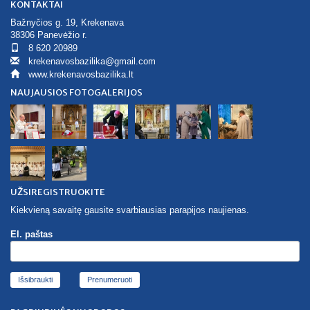
KONTAKTAI
Bažnyčios g. 19, Krekenava
38306 Panevėžio r.
8 620 20989
krekenavosbazilika@gmail.com
www.krekenavosbazilika.lt
NAUJAUSIOS FOTOGALERIJOS
UŽSIREGISTRUOKITE
Kiekvieną savaitę gausite svarbiausias parapijos naujienas.
El. paštas
Išsibraukti