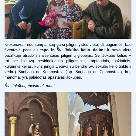
Krekenava - nuo senų amžių garsi piligrimystės vieta, džiaugiamės, kad
šventovė pagaliau
tapo ir Šv. Jokūbo kelio dalimi
ir savo vietą
bazilikoje atrado šis šventasis piligrimų globėjas. Šv. Jokūbo kelias −
tai per Lietuvą besidriekiantis piligriminis, tarptautinis, pažintinis,
kultūrinis kelias, kuris jungia Lietuvą su bendru Šv. Jokūbo kelio tinklu ir
veda į Santjago de Kompostelą (isp. Santiago de Compostela), kur,
manoma, yra palaidotas apaštalas Jokūbas.
Šv. Jokūbai, melski už mus!