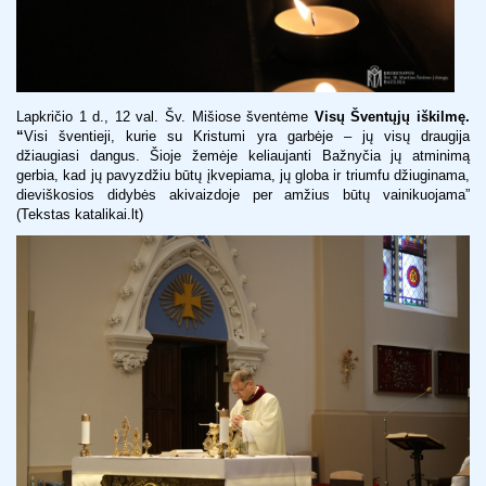
Lapkričio 1 d., 12 val. Šv. Mišiose šventėme
Visų Šventųjų iškilmę.
“
Visi šventieji, kurie su Kristumi yra garbėje – jų visų draugija
džiaugiasi dangus. Šioje žemėje keliaujanti Bažnyčia jų atminimą
gerbia, kad jų pavyzdžiu būtų įkvepiama, jų globa ir triumfu džiuginama,
dieviškosios didybės akivaizdoje per amžius būtų vainikuojama”
(Tekstas katalikai.lt)