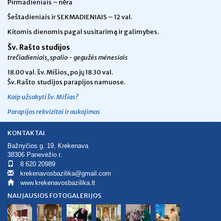
Pirmadieniais – nėra
Šeštadieniais ir SEKMADIENIAIS – 12 val.
Kitomis dienomis pagal susitarimą ir galimybes.
Šv. Rašto studijos
trečiadieniais, spalio - gegužės mėnesiais
18.00 val.
šv. Mišios, po jų 18.30 val.
Šv. Rašto studijos parapijos namuose.
Kaip užsakyti šv. Mišias?
Parapijos rekvizitai ir aukojimas
KONTAKTAI
Bažnyčios g. 19, Krekenava
38306 Panevėžio r.
8 620 20989
krekenavosbazilika@gmail.com
www.krekenavosbazilika.lt
NAUJAUSIOS FOTOGALERIJOS