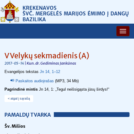
V Velykų sekmadienis (A)
| Kun. dr. Gediminas Jankūnas
2017-05-14
Evangelijos tekstas
Jn 14, 1–12
Paskaitos audioįrašas
(MP3, 34 Mb)
Pagrindinė mintis
Jn 14, 1: „Tegul neišsigąsta jūsų širdys!“
< atgal į sąrašą
PAMALDŲ TVARKA
Šv. Mišios