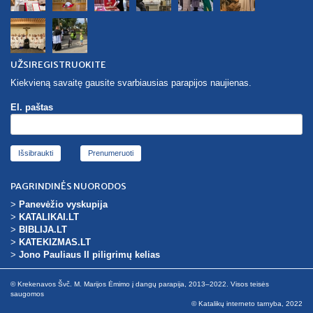
UŽSIREGISTRUOKITE
Kiekvieną savaitę gausite svarbiausias parapijos naujienas.
El. paštas
Išsibraukti
PAGRINDINĖS NUORODOS
>
Panevėžio vyskupija
>
KATALIKAI.LT
>
BIBLIJA.LT
>
KATEKIZMAS.LT
>
Jono Pauliaus II piligrimų kelias
© Krekenavos Švč. M. Marijos Ėmimo į dangų parapija, 2013–2022. Visos teisės
saugomos
© Katalikų interneto tarnyba, 2022