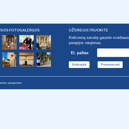
SIOS FOTOGALERIJOS
UŽSIREGISTRUOKITE
Kiekvieną savaitę gausite svarbiaus
parapijos naujienas.
El. paštas
Išsibraukti
 teisės saugomos