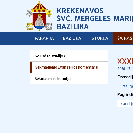
PARAPIJA
BAZILIKA
ISTORIJA
ŠV. RA
Šv. Rašto studijos
XXXI
Sekmadienio Evangelijos komentarai
2016-11-
Evangeli
Sekmadienio homilija
Pa
Pagrindi
< atgal į