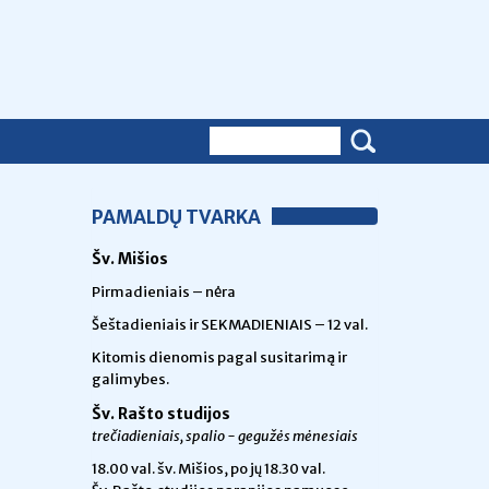
PAMALDŲ TVARKA
Šv. Mišios
Pirmadieniais – nėra
Šeštadieniais ir SEKMADIENIAIS – 12 val.
Kitomis dienomis pagal susitarimą ir
galimybes.
Šv. Rašto studijos
trečiadieniais, spalio - gegužės mėnesiais
18.00 val.
šv. Mišios, po jų 18.30 val.