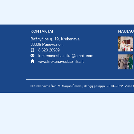
KONTAKTAI
NAUJAU
Bažnyčios g. 19, Krekenava
38306 Panevėžio r.
8 620 20989
krekenavosbazilika@gmail.com
www.krekenavosbazilika.lt
© Krekenavos Švč. M. Marijos Ėmimo į dangų parapija, 2013–2022. Visos