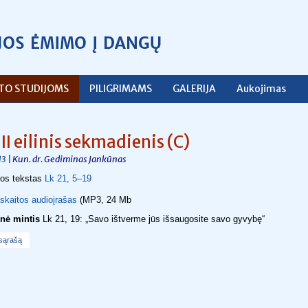
ŠTO STUDIJOMS
PILIGRIMAMS
GALERIJA
Aukojimas
II eilinis sekmadienis (C)
| Kun. dr. Gediminas Jankūnas
13
jos tekstas
Lk 21, 5–19
skaitos audioįrašas
(MP3, 24 Mb
nė mintis
Lk 21, 19: „Savo ištverme jūs išsaugosite savo gyvybę“
 sąrašą