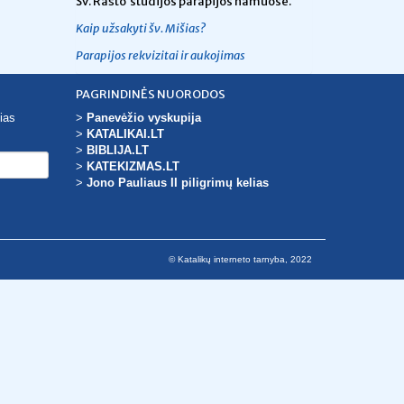
Šv. Rašto studijos parapijos namuose.
Kaip užsakyti šv. Mišias?
Parapijos rekvizitai ir aukojimas
PAGRINDINĖS NUORODOS
ias
>
Panevėžio vyskupija
>
KATALIKAI.LT
>
BIBLIJA.LT
>
KATEKIZMAS.LT
>
Jono Pauliaus II piligrimų kelias
© Katalikų interneto tarnyba, 2022