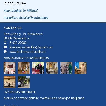
12.00 Šv. Mišios
Kaip užsakyti šv. Mišias?
Parapijos rekvizitai ir aukojimas
KONTAKTAI
Bažnyčios g. 19, Krekenava
38306 Panevėžio r.
8 620 20989
krekenavosbazilika@gmail.com
www.krekenavosbazilika.lt
NAUJAUSIOS FOTOGALERIJOS
UŽSIREGISTRUOKITE
Kiekvieną savaitę gausite svarbiausias parapijos naujienas.