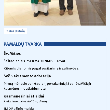
< atgal į sąrašą
PAMALDŲ TVARKA
Šv. Mišios
Šeštadieniais ir SEKMADIENIAIS – 12 val.
Kitomis dienomis pagal susitarimą ir galimybes.
Švč. Sakramento adoracija
Pirmą mėnesio penktadienį po vakarinių 18 val. šv. Mišių ir
kasmėnesinių atlaidų metu
Kasmėnesiniai atlaidai
kiekvieno mėnesio 15-ą dieną
11.30 Rožinio malda