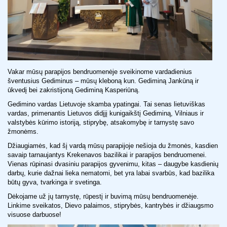
Vakar mūsų parapijos bendruomenėje sveikinome vardadienius
šventusius Gediminus – mūsų kleboną kun. Gediminą Jankūną ir
ūkvedį bei zakristijoną Gediminą Kasperiūną.
Gedimino vardas Lietuvoje skamba ypatingai. Tai senas lietuviškas
vardas, primenantis Lietuvos didįjį kunigaikštį Gediminą, Vilniaus ir
valstybės kūrimo istoriją, stiprybę, atsakomybę ir tarnystę savo
žmonėms.
Džiaugiamės, kad šį vardą mūsų parapijoje nešioja du žmonės, kasdien
savaip tarnaujantys Krekenavos bazilikai ir parapijos bendruomenei.
Vienas rūpinasi dvasiniu parapijos gyvenimu, kitas – daugybe kasdienių
darbų, kurie dažnai lieka nematomi, bet yra labai svarbūs, kad bazilika
būtų gyva, tvarkinga ir svetinga.
Dėkojame už jų tarnystę, rūpestį ir buvimą mūsų bendruomenėje.
Linkime sveikatos, Dievo palaimos, stiprybės, kantrybės ir džiaugsmo
visuose darbuose!