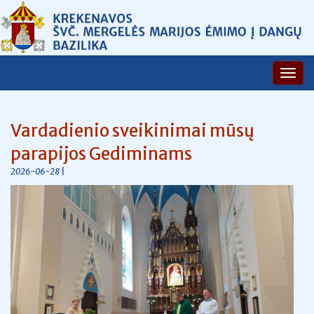
Vardadienio sveikinimai mūsų
parapijos Gediminams
|
2026-06-28